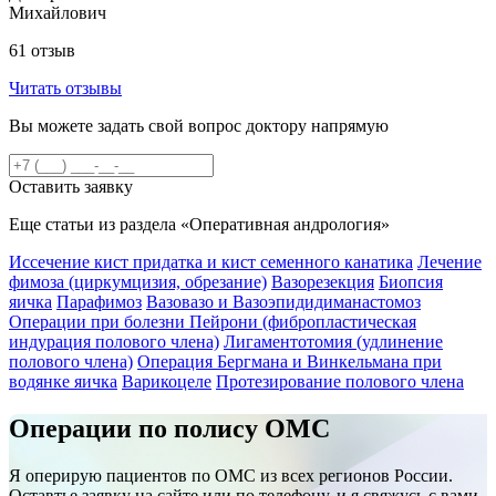
Михайлович
61 отзыв
Читать отзывы
Вы можете задать свой вопрос доктору напрямую
Оставить заявку
Еще статьи из раздела «Оперативная андрология»
Иссечение кист придатка и кист семенного канатика
Лечение
фимоза (циркумцизия, обрезание)
Вазорезекция
Биопсия
яичка
Парафимоз
Вазовазо и Вазоэпидидиманастомоз
Операции при болезни Пейрони (фибропластическая
индурация полового члена)
Лигаментотомия (удлинение
полового члена)
Операция Бергмана и Винкельмана при
водянке яичка
Варикоцеле
Протезирование полового члена
Операции по полису ОМС
Я оперирую пациентов по ОМС из всех регионов России.
Оставтье заявку на сайте или по телефону, и я свяжусь с вами