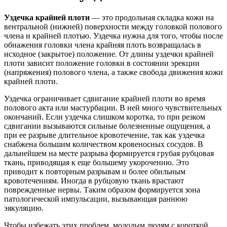
Уздечка крайней плоти
— это продольная складка кожи на
вентральной (нижней) поверхности между головкой полового
члена и крайней плотью. Уздечка нужна для того, чтобы после
обнажения головки члена крайняя плоть возвращалась в
исходное (закрытое) положение. От длины уздечки крайней
плоти зависит положение головки в состоянии эрекции
(напряжения) полового члена, а также свобода движения кожи
крайней плоти.
Уздечка ограничивает сдвигание крайней плоти во время
полового акта или мастурбации. В ней много чувствительных
окончаний. Если уздечка слишком коротка, то при резком
сдвигании вызываются сильные болезненные ощущения, а
при ее разрыве длительное кровотечение, так как уздечка
снабжена большим количеством кровеносных сосудов. В
дальнейшем на месте разрыва формируется грубая рубцовая
ткань, приводящая к еще большему укорочению. Это
приводит к повторным разрывам и более обильным
кровотечениям. Иногда в рубцовую ткань врастают
поврежденные нервы. Таким образом формируется зона
патологической импульсации, вызывающая раннюю
эякуляцию.
Чтобы избежать этих проблем, молодым людям с короткой