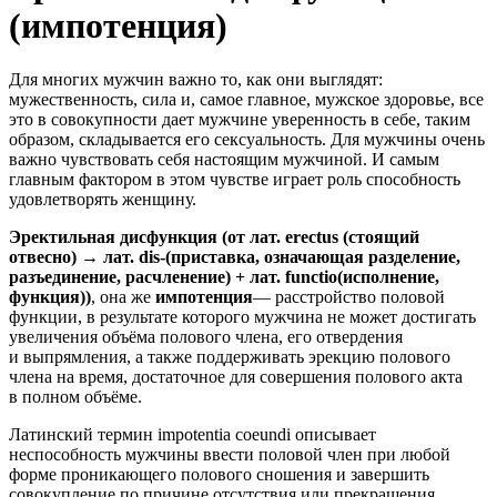
(импотенция)
Для многих мужчин важно то, как они выглядят:
мужественность, сила и, самое главное, мужское здоровье, все
это в совокупности дает мужчине уверенность в себе, таким
образом, складывается его сексуальность. Для мужчины очень
важно чувствовать себя настоящим мужчиной. И самым
главным фактором в этом чувстве играет роль способность
удовлетворять женщину.
Эректильная дисфункция (от лат. erectus (стоящий
отвесно) → лат. dis-(приставка, означающая разделение,
разъединение, расчленение) + лат. functio(исполнение,
функция))
, она же
импотенция
— расстройство половой
функции, в результате которого мужчина не может достигать
увеличения объёма полового члена, его отвердения
и выпрямления, а также поддерживать эрекцию полового
члена на время, достаточное для совершения полового акта
в полном объёме.
Латинский термин impotentia coeundi описывает
неспособность мужчины ввести половой член при любой
форме проникающего полового сношения и завершить
совокупление по причине отсутствия или прекращения