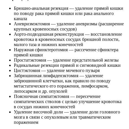
Брюшно-анальная резекция — удаление прямой кишки
по поводу рака прямой кишки или рака анального
канала
Аневризмэктомия — удаление аневризмы (расширение
крупных кровеносных сосудов)
Аорто-подвздошная реконструкция — восстановление
кровотока в кровеносных сосудах брюшной полости,
малого таза и нижних конечностей
Наружная сфинктеротомия — рассечение сфинктера
прямой кишки
Простатэктомия — удаление предстательной железы
Радикальные резекции прямой и сигмовидной кишки
Цистэктомия — удаление мочевого пузыря
Забрюшинная лимфаденэктомия — удаление
забрюшинной клетчатки, как правило по поводу
метастатического его поражения, лимфосарком,
липосарком и др. опухолей
Поясничная симпатэктомия — пересечение
симпатических стволов с целью улучшение кровотока
в сосудах нижних конечностей
Удаление височной доли — удаление доли головного
мозга в связи с опухолевым или травматическим
поражением