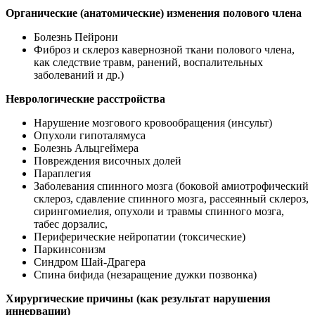
Органические (анатомические) изменения полового члена
Болезнь Пейрони
Фиброз и склероз кавернозной ткани полового члена,
как следствие травм, ранений, воспалительных
заболеваний и др.)
Неврологические расстройства
Нарушение мозгового кровообращения (инсульт)
Опухоли гипоталямуса
Болезнь Альцгеймера
Повреждения височных долей
Параплегия
Заболевания спинного мозга (боковой амиотрофический
склероз, сдавление спинного мозга, рассеянный склероз,
сирингомиелия, опухоли и травмы спинного мозга,
табес дорзалис,
Периферические нейропатии (токсические)
Паркинсонизм
Синдром Шай-Драгера
Спина бифида (незаращение дужки позвонка)
Хирургические причины (как результат нарушения
иннервации)