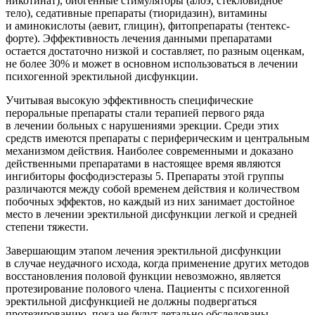
никотинат), биогенные стимуляторы (алоэ, стекловидное
тело), седативные препараты (тиоридазин), витамины
и аминокислоты (аевит, глицин), фитопрепараты (тентекс-
форте). Эффективность лечения данными препаратами
остается достаточно низкой и составляет, по разным оценкам,
не более 30% и может в основном использоваться в лечении
психогенной эректильной дисфункции.
Учитывая высокую эффективность специфические
пероральные препараты стали терапией первого ряда
в лечении больных с нарушениями эрекции. Среди этих
средств имеются препараты с периферическим и центральным
механизмом действия. Наиболее современными и доказано
действенными препаратами в настоящее время являются
ингибиторы фосфодиэстеразы 5. Препараты этой группы
различаются между собой временем действия и количеством
побочных эффектов, но каждый из них занимает достойное
место в лечении эректильной дисфункции легкой и средней
степени тяжести.
Завершающим этапом лечения эректильной дисфункции
в случае неудачного исхода, когда применение других методов
восстановления половой функции невозможно, является
протезирование полового члена. Пациенты с психогенной
эректильной дисфункцией не должны подвергаться
протезированию, пока не будут детально обследованы