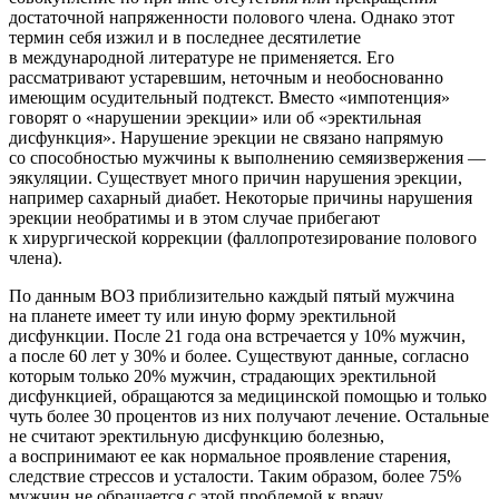
достаточной напряженности полового члена. Однако этот
термин себя изжил и в последнее десятилетие
в международной литературе не применяется. Его
рассматривают устаревшим, неточным и необоснованно
имеющим осудительный подтекст. Вместо «импотенция»
говорят о «нарушении эрекции» или об «эректильная
дисфункция». Нарушение эрекции не связано напрямую
со способностью мужчины к выполнению семяизвержения —
эякуляции. Существует много причин нарушения эрекции,
например сахарный диабет. Некоторые причины нарушения
эрекции необратимы и в этом случае прибегают
к хирургической коррекции (фаллопротезирование полового
члена).
По данным ВОЗ приблизительно каждый пятый мужчина
на планете имеет ту или иную форму эректильной
дисфункции. После 21 года она встречается у 10% мужчин,
а после 60 лет у 30% и более. Существуют данные, согласно
которым только 20% мужчин, страдающих эректильной
дисфункцией, обращаются за медицинской помощью и только
чуть более 30 процентов из них получают лечение. Остальные
не считают эректильную дисфункцию болезнью,
а воспринимают ее как нормальное проявление старения,
следствие стрессов и усталости. Таким образом, более 75%
мужчин не обращается с этой проблемой к врачу,