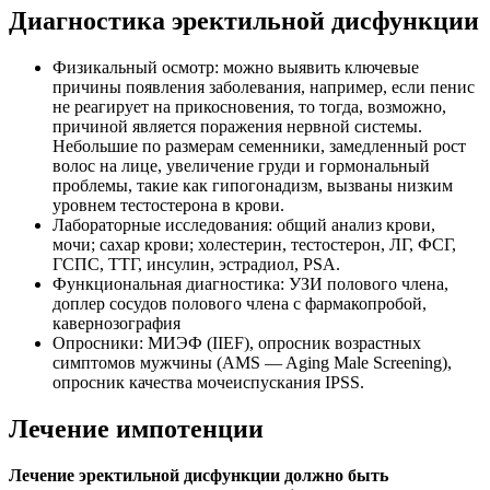
Диагностика эректильной дисфункции
Физикальный осмотр: можно выявить ключевые
причины появления заболевания, например, если пенис
не реагирует на прикосновения, то тогда, возможно,
причиной является поражения нервной системы.
Небольшие по размерам семенники, замедленный рост
волос на лице, увеличение груди и гормональный
проблемы, такие как гипогонадизм, вызваны низким
уровнем тестостерона в крови.
Лабораторные исследования: общий анализ крови,
мочи; сахар крови; холестерин, тестостерон, ЛГ, ФСГ,
ГСПС, ТТГ, инсулин, эстрадиол, PSA.
Функциональная диагностика: УЗИ полового члена,
доплер сосудов полового члена с фармакопробой,
кавернозография
Опросники: МИЭФ (IIEF), опросник возрастных
симптомов мужчины (AMS — Aging Male Screening),
опросник качества мочеиспускания IPSS.
Лечение импотенции
Лечение эректильной дисфункции должно быть