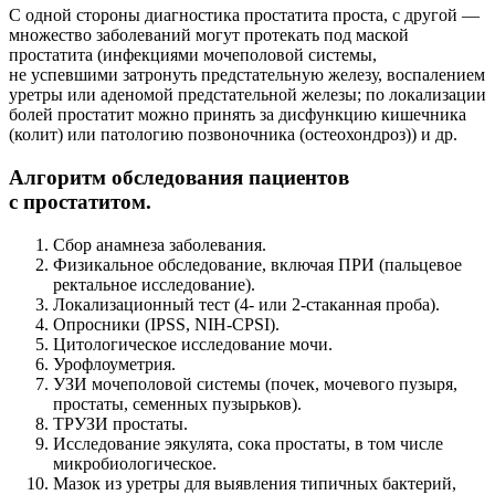
С одной стороны диагностика простатита проста, с другой —
множество заболеваний могут протекать под маской
простатита (инфекциями мочеполовой системы,
не успевшими затронуть предстательную железу, воспалением
уретры или аденомой предстательной железы; по локализации
болей простатит можно принять за дисфункцию кишечника
(колит) или патологию позвоночника (остеохондроз)) и др.
Алгоритм обследования пациентов
с простатитом.
Сбор анамнеза заболевания.
Физикальное обследование, включая ПРИ (пальцевое
ректальное исследование).
Локализационный тест (4- или
2-стаканная
проба).
Опросники (IPSS, NIH-CPSI).
Цитологическое исследование мочи.
Урофлоуметрия.
УЗИ мочеполовой системы (почек, мочевого пузыря,
простаты, семенных пузырьков).
ТРУЗИ простаты.
Исследование эякулята, сока простаты, в том числе
микробиологическое.
Мазок из уретры для выявления типичных бактерий,