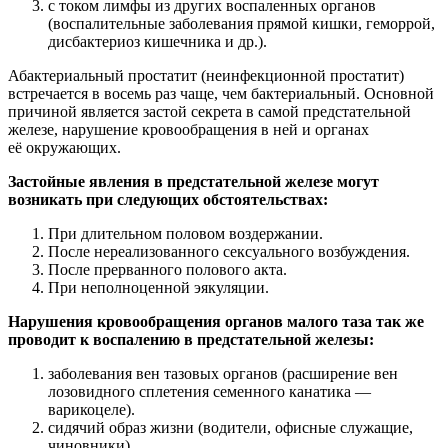
с током лимфы из других воспаленных органов
(воспалительные заболевания прямой кишки, геморрой,
дисбактериоз кишечника и др.).
Абактериальный простатит (неинфекционной простатит)
встречается в восемь раз чаще, чем бактериальный. Основной
причиной является застой секрета в самой предстательной
железе, нарушение кровообращения в ней и органах
её окружающих.
Застойные явления в предстательной железе могут
возникать при следующих обстоятельствах:
При длительном половом воздержании.
После нереализованного сексуального возбуждения.
После прерванного полового акта.
При неполноценной эякуляции.
Нарушения кровообращения органов малого таза так же
проводит к воспалению в предстательной железы:
заболевания вен тазовых органов (расширение вен
лозовидного сплетения семенного канатика —
варикоцеле).
сидячий образ жизни (водители, офисные служащие,
чиновники).