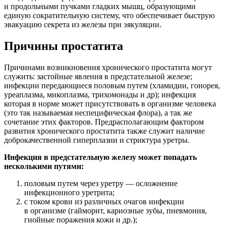
и продольными пучками гладких мышц, образующими
единую сократительную систему, что обеспечивает быструю
эвакуацию секрета из железы при эякуляции.
Причины простатита
Причинами возникновения хронического простатита могут
служить: застойные явления в предстательной железе;
инфекции передающиеся половым путем (хламидии, гонорея,
уреаплазма, микоплазма, трихомонады и др); инфекция
которая в норме может присутствовать в организме человека
(это так называемая неспецифическая флора), а так же
сочетание этих факторов. Предрасполагающим фактором
развития хронического простатита также служит наличие
доброкачественной гиперплазии и стриктура уретры.
Инфекция в предстательную железу может попадать
несколькими путями:
половым путем через уретру — осложнение
инфекционного уретрита;
с током крови из различных очагов инфекции
в организме (гайморит, кариозные зубы, пневмония,
гнойные поражения кожи и др.);