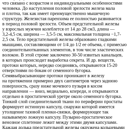
что связано с возрастом и индивидуальными особенностями
человека. До наступления половой зрелости железа мала
и плотна, так как имеет преимущественно мышечную
структуру. Железистая паренхима ее полностью развивается
в период половой зрелости. Объем предстательной железы
у взрослых мужчин колеблется от 14 до 28 см3, длина —
3,2-4,5 см,
ширина —
3,5-5 см,
максимальная толщина −1,7-
2,5 см. Тело предстательной железы образовано гладкими
мышцами, составляющими от 1/4 до 1/2 ее объема, с примесью
соединительнотканных элементов, в том числе эластических
волокон. В этой строме заключено
30-50
извитых канальцев,
в которых происходит выработка секрета. И др. веществ,
протоки которых, нередко соединяясь, открываются
15-20
отверстиями по бокам от семенного бугорка.
Семявыбрасывающие протоки проникают в железу
на протяжении примерно двух сантиметров через заднюю
поверхность, сразу ниже мочевого пузыря в косом
направлении — вниз, медиально, кпереди, и открываются
отдельно в простатической уретре около семенного бугорка.
Тонкий слой соединительной ткани по периферии простаты
формирует истинную капсулу, снаружи которой имеется
утолщение тазовой пленки-связки, формирующее так
называемую ложную капсулу. Пузырно-простатическое
венозное сплетение лежит между этими двумя капсулами.
Каждая долька предстательной железы окружена кольцевыми