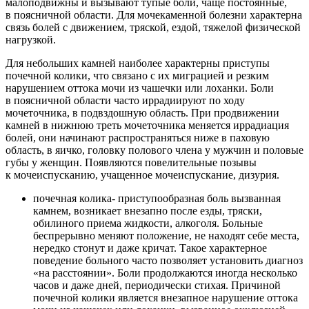
малоподвижны и вызывают тупые боли, чаще постоянные,
в поясничной области. Для мочекаменной болезни характерна
связь болей с движением, тряской, ездой, тяжелой физической
нагрузкой.
Для небольших камней наиболее характерны приступы
почечной колики, что связано с их миграцией и резким
нарушением оттока мочи из чашечки или лоханки. Боли
в поясничной области часто иррадиируют по ходу
мочеточника, в подвздошную область. При продвижении
камней в нижнюю треть мочеточника меняется иррадиация
болей, они начинают распространяться ниже в паховую
область, в яичко, головку полового члена у мужчин и половые
губы у женщин. Появляются повелительные позывы
к мочеиспусканию, учащенное мочеиспускание, дизурия.
почечная колика- приступообразная боль вызванная
камнем, возникает внезапно после езды, тряски,
обилиного приема жидкости, алкоголя. Больные
беспрерывно меняют положение, не находят себе места,
нередко стонут и даже кричат. Такое характерное
поведение больного часто позволяет установить диагноз
«на расстоянии». Боли продолжаются иногда несколько
часов и даже дней, периодически стихая. Причиной
почечной колики является внезапное нарушение оттока