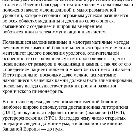
столетия. Именно благодаря этим эпохальным событиям было
положено начало малоивазивной и малотравматичной
урологии, которое сегодня с огромным успехом развивается
во всех областях медицины и достигло своего эпогея,
связанного с созданием и широким внедрением
робототехники и телекоммуникационных систем.
Появившиеся малоинвазивные и малотравматичные методы
лечения мочекаменной болезни коренным образом изменили
менталитет целого поколения урологов, отличительной
особенностью сегодняшней сути которого является то, что
независимо от размеров и локализации камня, а так же от его
«поведения» пациент должен и может быть от него избавлен!
И это правильно, поскольку даже мелкие, асимптомно
находящиеся в чашечках камни должны быть элиминированы,
поскольку всегда существует риск их роста и развития
хронического пиелонефрита.
В настоящее время для лечения мочекаменной болезни
наиболее широко используется дистанционная литотрипсия
(ДЛТ), перкутанная нефролитотрипсия (-лапаксия) (ПНЛ),
уретерореноскопия (УРС), благодаря чему число открытых
операций сведено до минимума, а в большинстве клиник
Западной Европы — до нуля.