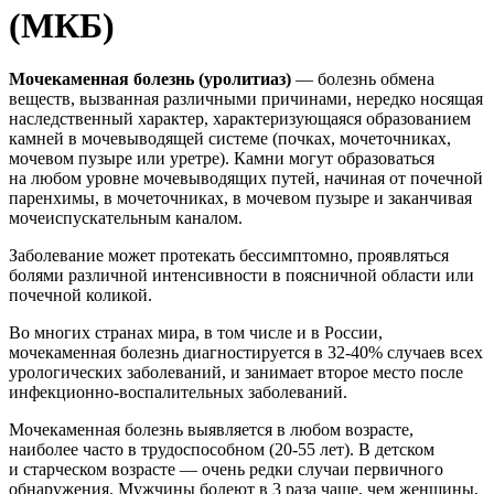
(МКБ)
Мочекаменная болезнь (уролитиаз)
— болезнь обмена
веществ, вызванная различными причинами, нередко носящая
наследственный характер, характеризующаяся образованием
камней в мочевыводящей системе (почках, мочеточниках,
мочевом пузыре или уретре). Камни могут образоваться
на любом уровне мочевыводящих путей, начиная от почечной
паренхимы, в мочеточниках, в мочевом пузыре и заканчивая
мочеиспускательным каналом.
Заболевание может протекать бессимптомно, проявляться
болями различной интенсивности в поясничной области или
почечной коликой.
Во многих странах мира, в том числе и в России,
мочекаменная болезнь диагностируется в
32-40%
случаев всех
урологических заболеваний, и занимает второе место после
инфекционно-воспалительных заболеваний.
Мочекаменная болезнь выявляется в любом возрасте,
наиболее часто в трудоспособном
(20-55 лет).
В детском
и старческом возрасте — очень редки случаи первичного
обнаружения. Мужчины болеют в 3 раза чаще, чем женщины,