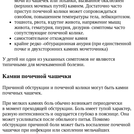
мочи из чашечек или лоханки, вызванное окклюзией
(верхних мочевых путей) камнем. Достаточно часто
приступ почечной колики может сопровождаться
ознобом, повышением температуры тела, лейкоцитозом.
тошнота, рвота, вздутие живота, напряжение мышц
живота, гематурия, пиурия, дизурия- симптомы часто
сопутствующие почечной колике.
самостоятельное отхождение камня
крайне редко -обтурационная анурия (при единственной
почке и двухсторонних камнях мочеточника)
У детей ни один из указанных симптомов не являются
типичными для мочекаменной болезни.
Камни почечной чашечки
Причиной обструкции и почечной колики могут быть камни
почечных чашечек.
При мелких камнях боль обычно возникает периодически
в момент преходящей обструкции. Боль имеет тупой характер,
разную интенсивность и ощущается глубоко в пояснице. Она
может усиливаться после обильного питья. Помимо
обструкции причиной боли может быть воспаление почечной
чашечки при инфекции или скоплении мельчайших