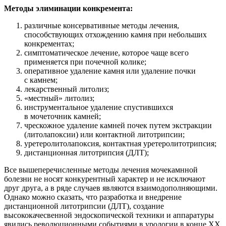
Методы элиминации конкремента:
различные консервативные методы лечения,
способствующих отхождению камня при небольших
конкрементах;
симптоматическое лечение, которое чаще всего
применяется при почечной колике;
оперативное удаление камня или удаление почки
с камнем;
лекарственный литолиз;
«местный» литолиз;
инструментальное удаление спустившихся
в мочеточник камней;
чрескожное удаление камней почек путем экстракции
(литолапоксии) или контактной литотрипсии;
уретеролитолапоксия, контактная уретеролитотрипсия;
дистанционная литотрипсия (ДЛТ);
Все вышеперечисленные методы лечения мочекамнной
болезни не носят конкурентный характер и не исключают
друг друга, а в ряде случаев являются взаимодополняющими.
Однако можно сказать, что разработка и внедрение
дистанционной литотрипсии (ДЛТ), создание
высококачесвенной эндоскопической техники и аппаратуры
явились революционными событиями в урологии в конце ХХ