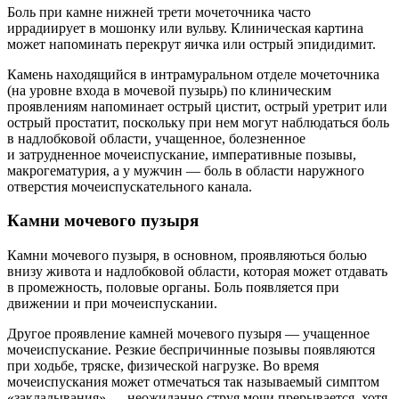
Боль при камне нижней трети мочеточника часто
иррадиирует в мошонку или вульву. Клиническая картина
может напоминать перекрут яичка или острый эпидидимит.
Камень находящийся в интрамуральном отделе мочеточника
(на уровне входа в мочевой пузырь) по клиническим
проявлениям напоминает острый цистит, острый уретрит или
острый простатит, поскольку при нем могут наблюдаться боль
в надлобковой области, учащенное, болезненное
и затрудненное мочеиспускание, императивные позывы,
макрогематурия, а у мужчин — боль в области наружного
отверстия мочеиспускательного канала.
Камни мочевого пузыря
Камни мочевого пузыря, в основном, проявляються болью
внизу живота и надлобковой области, которая может отдавать
в промежность, половые органы. Боль появляется при
движении и при мочеиспускании.
Другое проявление камней мочевого пузыря — учащенное
мочеиспускание. Резкие беспричинные позывы появляются
при ходьбе, тряске, физической нагрузке. Во время
мочеиспускания может отмечаться так называемый симптом
«закладывания» — неожиданно струя мочи прерывается, хотя