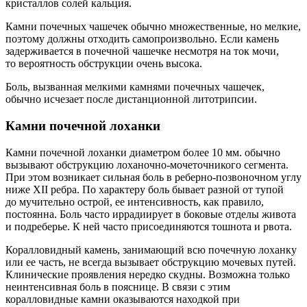
кристаллов солей кальция.
Камни почечных чашечек обычно множественные, но мелкие,
поэтому должны отходить самопроизвольно. Если камень
задерживается в почечной чашечке несмотря на ток мочи,
то вероятность обструкции очень высока.
Боль, вызванная мелкими камнями почечных чашечек,
обычно исчезает после дистанционной литотрипсии.
Камни почечной лоханки
Камни почечной лоханки диаметром более 10 мм. обычно
вызывают обструкцию лоханочно-мочеточникого сегмента.
При этом возникает сильная боль в реберно-позвоночном углу
ниже XII ребра. По характеру боль бывает разной от тупой
до мучительно острой, ее интенсивность, как правило,
постоянна. Боль часто иррадиирует в боковые отделы живота
и подреберье. К ней часто присоединяются тошнота и рвота.
Коралловидный камень, занимающий всю почечную лоханку
или ее часть, не всегда вызывает обструкцию мочевых путей.
Клинические проявления нередко скудны. Возможна только
неинтенсивная боль в пояснице. В связи с этим
коралловидные камни оказываются находкой при