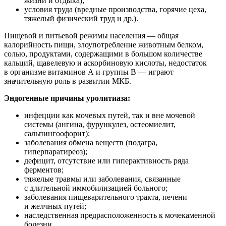
жизни и отдыха);
условия труда (вредные производства, горячие цеха,
тяжелый физический труд и др.).
Пищевой и питьевой режимы населения — общая
калорийность пищи, злоупотребление животным белком,
солью, продуктами, содержащими в большом количестве
кальций, щавелевую и аскорбиновую кислоты, недостаток
в организме витаминов А и группы В — играют
значительную роль в развитии МКБ.
Эндогенные причины уролитиаза:
инфецции как мочевых путей, так и вне мочевой
системы (ангина, фурункулез, остеомиелит,
сальпингоофорит);
заболевания обмена веществ (подагра,
гиперпаратиреоз);
дефицит, отсутствие или гиперактивность ряда
ферментов;
тяжелые травмы или заболевания, связанные
с длительной иммобилизацией больного;
заболевания пищеварительного тракта, печени
и желчных путей;
наследственная предрасположенность к мочекаменной
болезни.