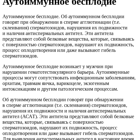
Аутоиммунное бесплодие
Аутоиммунное бесплодие. Об аутоиммунном бесплодии
говорят при обнаружении в сперме агглютинации (т.е.
склеивания) сперматозоидов, нарушения их подвижности
и наличия антиспермальных антител. Эти антитела
представляют собой белковые вещества, которые, связываясь
с поверхностью сперматозоидов, нарушают их подвижность,
процесс оплодотворения или даже вызывают гибель
сперматозоидов.
Аутоиммунное бесплодие возникает у мужчин при
нарушении гематотестикулярного барьера. Аутоиммунные
процессы могут сопутствовать инфекционным заболеваниям,
орхитам, травмам яичка, варикоцеле, экзогенным
интоксикациям и другим патологическим процессам.
Об аутоиммунном бесплодии говорят при обнаружении
в сперме агглютинации (т.е. склеивания) сперматозоидов,
нарушения их подвижности и наличия антиспермальных
антител (АСАТ). Эти антитела представляют собой белковые
вещества, которые, связываясь с поверхностью
сперматозоидов, нарушают их подвижность, процесс
оплодотворения или даже вызывают гибель сперматозоидов.
Для выявления антиспермальных антител в настоящее время