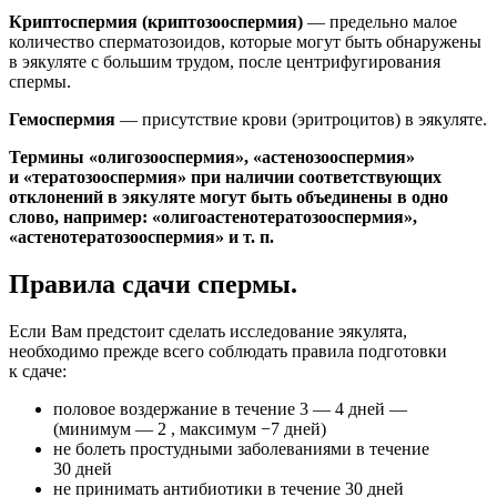
Криптоспермия (криптозооспермия)
— предельно малое
количество сперматозоидов, которые могут быть обнаружены
в эякуляте с большим трудом, после центрифугирования
спермы.
Гемоспермия
— присутствие крови (эритроцитов) в эякуляте.
Термины «олигозооспермия», «астенозооспермия»
и «тератозооспермия» при наличии соответствующих
отклонений в эякуляте могут быть объединены в одно
слово, например: «олигоастенотератозооспермия»,
«астенотератозооспермия» и т. п.
Правила сдачи спермы.
Если Вам предстоит сделать исследование эякулята,
необходимо прежде всего соблюдать правила подготовки
к сдаче:
половое воздержание в течение 3 — 4 дней —
(минимум — 2 , максимум −7 дней)
не болеть простудными заболеваниями в течение
30 дней
не принимать антибиотики в течение 30 дней