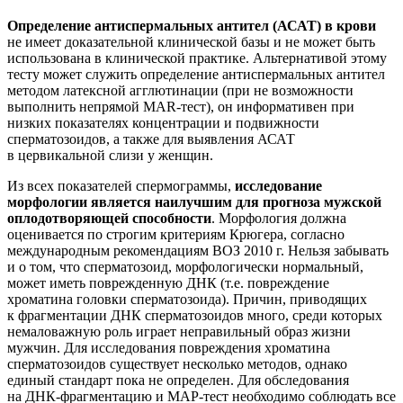
Определение антиспермальных антител (АСАТ) в крови
не имеет доказательной клинической базы и не может быть
использована в клинической практике. Альтернативой этому
тесту может служить определение антиспермальных антител
методом латексной агглютинации (при не возможности
выполнить непрямой MAR-тест), он информативен при
низких показателях концентрации и подвижности
сперматозоидов, а также для выявления АСАТ
в цервикальной слизи у женщин.
Из всех показателей спермограммы,
исследование
морфологии является наилучшим для прогноза мужской
оплодотворяющей способности
. Морфология должна
оценивается по строгим критериям Крюгера, согласно
международным рекомендациям ВОЗ 2010 г. Нельзя забывать
и о том, что сперматозоид, морфологически нормальный,
может иметь поврежденную ДНК (т.е. повреждение
хроматина головки сперматозоида). Причин, приводящих
к фрагментации ДНК сперматозоидов много, среди которых
немаловажную роль играет неправильный образ жизни
мужчин. Для исследования повреждения хроматина
сперматозоидов существует несколько методов, однако
единый стандарт пока не определен. Для обследования
на ДНК-фрагментацию и МАР-тест необходимо соблюдать все