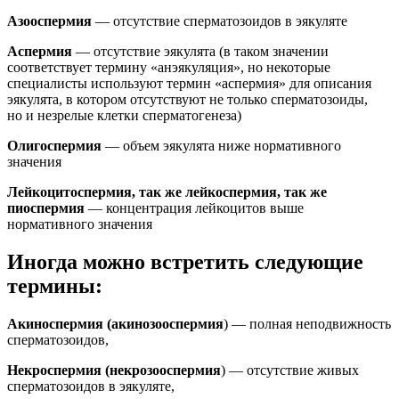
Азооспермия
— отсутствие сперматозоидов в эякуляте
Аспермия
— отсутствие эякулята (в таком значении
соответствует термину «анэякуляция», но некоторые
специалисты используют термин «аспермия» для описания
эякулята, в котором отсутствуют не только сперматозоиды,
но и незрелые клетки сперматогенеза)
Олигоспермия
— объем эякулята ниже нормативного
значения
Лейкоцитоспермия, так же лейкоспермия, так же
пиоспермия
— концентрация лейкоцитов выше
нормативного значения
Иногда можно встретить следующие
термины:
Акиноспермия (акинозооспермия
) — полная неподвижность
сперматозоидов,
Некроспермия (некрозооспермия
) — отсутствие живых
сперматозоидов в эякуляте,