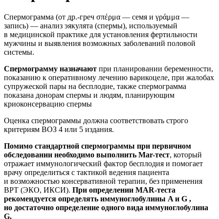
Спермограмма (от др.-греч σπέρμα — семя и γράμμα —
запись) — анализ эякулята (спермы), используемый
в медицинской практике для установления фертильности
мужчины и выявления возможных заболеваний половой
системы.
Спермограмму назначают
при планировании беременности,
показанию к оперативному лечению варикоцеле, при жалобах
супружеской пары на бесплодие, также спермограмма
показана донорам спермы и людям, планирующим
криоконсервацию спермы
Оценка спермограммы должна соответствовать строго
критериям ВОЗ 4 или 5 издания.
Помимо стандартной спермограммы при первичном
обследовании необходимо выполнить Mar-тест
, который
отражает иммунологический фактор бесплодия и помогает
врачу определиться с тактикой ведения пациента
и возможностью консервативной терапии, без применения
ВРТ (ЭКО, ИКСИ).
При определении MAR-теста
рекомендуется определять иммуноглобулины A и G ,
но достаточно определение одного вида иммуноглобулина
G.