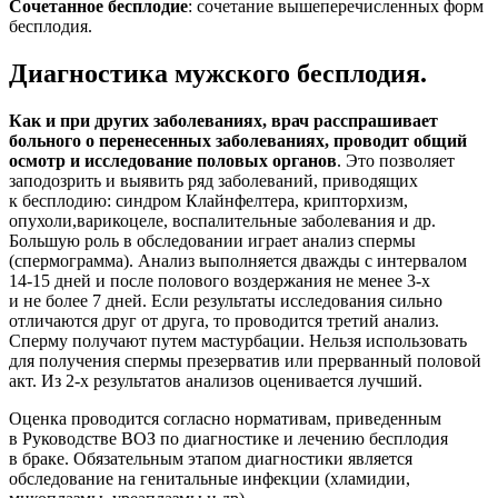
Сочетанное бесплодие
: сочетание вышеперечисленных форм
бесплодия.
Диагностика мужского бесплодия.
Как и при других заболеваниях, врач расспрашивает
больного о перенесенных заболеваниях, проводит общий
осмотр и исследование половых органов
. Это позволяет
заподозрить и выявить ряд заболеваний, приводящих
к бесплодию: синдром Клайнфелтера, крипторхизм,
опухоли,варикоцеле, воспалительные заболевания и др.
Большую роль в обследовании играет анализ спермы
(спермограмма). Анализ выполняется дважды с интервалом
14-15
дней и после полового воздержания не менее
3-х
и не более 7 дней. Если результаты исследования сильно
отличаются друг от друга, то проводится третий анализ.
Сперму получают путем мастурбации. Нельзя использовать
для получения спермы презерватив или прерванный половой
акт. Из
2-х
результатов анализов оценивается лучший.
Оценка проводится согласно нормативам, приведенным
в Руководстве ВОЗ по диагностике и лечению бесплодия
в браке. Обязательным этапом диагностики является
обследование на генитальные инфекции (хламидии,